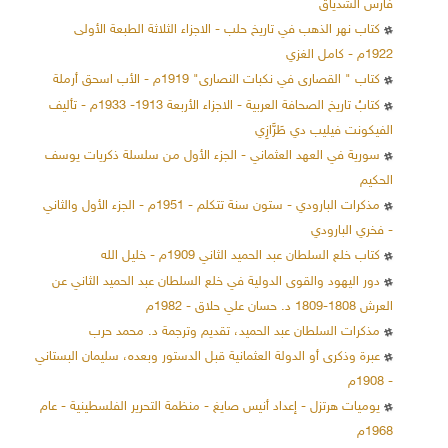
فارس الشدياق
كتاب نهر الذهب في تاريخ حلب - الاجزاء الثلاثة الطبعة الأولى
1922م - كامل الغزي
كتاب " القصارى في نكبات النصارى" 1919م - الأب اسحق أرملة
كتابُ تاريخ الصحافة العربية - الاجزاء الأربعة 1913- 1933م - تأليف
الفيكونت فيليب دي طَرَّازِي
سورية في العهد العثماني - الجزء الأول من سلسلة ذكريات يوسف
الحكيم
مذكرات البارودي - ستون سنة تتكلم - 1951م - الجزء الأول والثاني
- فخري البارودي
كتاب خلع السلطان عبد الحميد الثاني 1909م - خليل الله
دور اليهود والقوى الدولية في خلع السلطان عبد الحميد الثاني عن
العرش 1808-1809 د. حسان علي حلاق - 1982م
مذكرات السلطان عبد الحميد، تقديم وترجمة د. محمد حرب
عبرة وذكرى أو الدولة العثمانية قبل الدستور وبعده، سليمان البستاني
- 1908م
يوميات هرتزل - إعداد أنيس صايغ - منظمة التحرير الفلسطينية - عام
1968م