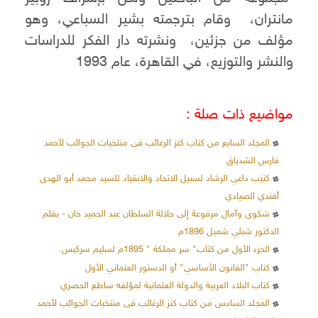
مانتران، وقام بترجمته بشير السباعي، وهو
مؤلف من جزئين، ونشرته دار الفكر للدراسات
والنشر والتوزيع، في القاهرة، عام 1993
مواضيع ذات صلة :
المجلد السابع من كتاب كنز الرغائب فى منتخبات الجوائب لأحمد
فارس الشدياق
كتيب داعي الرشاد لسبيل الاتحاد والانقياد للسيد محمد أبو الهدى
أفندي الصيادي
شكوى وآمال مرفوعة إلى جلالة السلطان عبد الحميد خان - بقلم
الدكتور شبلي شميل 1896م
الجزء الأول من كتاب" سر مملكة " 1895م لسليم سركيس.
كتاب "القانون الأساسي" أو الدستور العثماني الأول
كتاب البلاد العربية والدولة العثمانية لمؤلفه ساطع الحصري
المجلد السادس من كتاب كنز الرغائب فى منتخبات الجوائب لأحمد