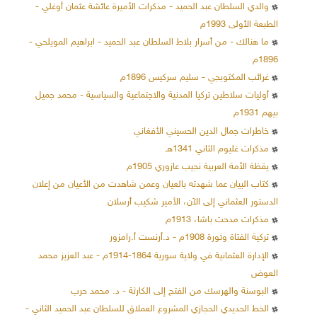
والدي السلطان عبد الحميد - مذكرات الأميرة عائشة عثمان أوغلي -
الطبعة الأولى 1993م
ما هنالك - من أسرار بلاط السلطان عبد الحميد - ابراهيم المويلحي -
1896م
غرائب المكتوبجي - سليم سركيس 1896م
أوليات سلاطين تركيا المدنية والاجتماعية والسياسية - محمد جميل
بيهم 1931م
خاطرات جمال الدين الحسيني الأفغاني
مذكرات غليوم الثاني 1341هـ
يقظة الأمة العربية نجيب عازوري 1905م
كتاب البيان عما شهدته بالعيان وعمن شاهدت من الأعيان من إعلان
الدستور العثماني إلى الآن، الأمير شكيب أرسلان
مذكرات مدحت باشا، 1913م
تركية الفتاة وثورة 1908م - د.أرنست أ.رامزور
الإدارة العثمانية في ولاية سورية 1864-1914م - عبد العزيز محمد
العوض
البوسنة والهرسك من الفتح إلى الكارثة - د. محمد حرب
الخط الحديدي الحجازي المشروع العملاق للسلطان عبد الحميد الثاني -