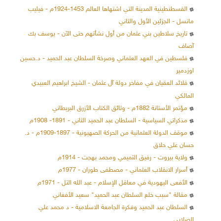
القسطنطينية المدينة التي اشتهاها العالم 1453-1924م - فيليب
مانسل - الجزئين الأول والثاني
تاريخ سلاطين بني عثمان من أول نشأتهم حتى الآن - يوسف بك
آصاف
فلسطين في العهد العثماني وصرخة السلطان عبد الحميد - د.حسين
اوزدمير
قلائد العقيان في مفاخر دولة آل عثمان - الشيخ ابراهيم العبيدي
المالكي
مؤتمر الأستانة 1882م - وثائق الكتاب الأزرق البريطاني
مذكراتي السياسية - السلطان عبد الحميد الثاني - 1891- 1908م
موقف الدولة العثمانية من الحركة الصهيونية - 1897-1909م - د.
حسان علي حلاق
ولاية بيروت - رفيق التميمي ومحمد بهجت - 1914م
أسرار الانقلاب العثماني - مصطفى طوران - 1977م
الأفعى اليهودية في معاقل الإسلام - عبد الله التل - 1971م
مقالة "سبب خلع السلطان عبد الحميد" سعيد الأفغاني
السلطان عبد الحميد وفكرة الجامعة الاسلامية - د محمد علي
الصلابي