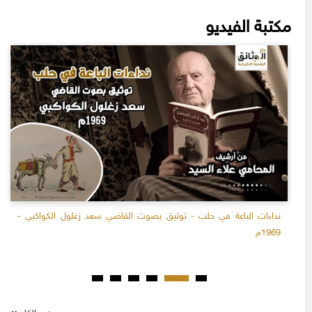
مكتبة الفيديو
نداءات الباعة في حلب - توثيق بصوت القاضي سعد زغلول الكواكبي -
1969م