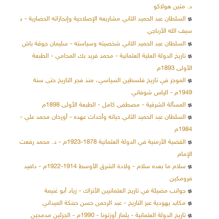
د. متين هولاكو
السلطان عبد الحميد الثاني مشاريعه الإصلاحية وإنجازاته الحضارية - د
سيف الله الأرباجي
السلطان عبد الحميد الثاني شخصيته وسياسته - سليمان جوقة باش
تاريخ الدولة العلية العثمانية - محمد فريد بك المحامي - الطبعة
الأولى 1893م
الموجز في تاريخ فلسطين السياسي، منذ فجر التاريخ حتى سنة
1949م - الياس شوفاني
المسألة الشرقية - مصطفى كامل - الطبعة الأولى 1898م
السلطان عبد الحميد الثاني حياته وأحداث عهده - أورخان محمد علي -
1984م
القضية الأرمنية في الدولة العثمانية 1878-1923م - د. محمد رفعت
الإمام
سلام ما بعده سلام - ولادة الشرق الأوسط 1914-1922م - دافيد
فرومكين
جوانب مضيئة في تاريخ العثمانيين الأتراك - زياد أبو غنيمة
مكايد يهودية عبر التاريخ - عبد الرحمن حسن حبنكة الميداني
تاريخ الدولة العثمانية - يلماز أوزتونا - 1990م - الجزئين مدمجين